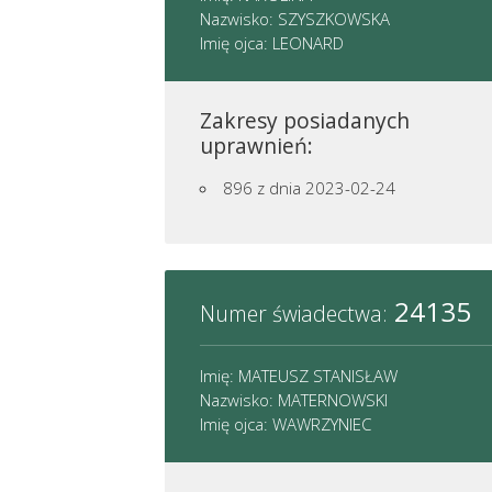
Nazwisko: SZYSZKOWSKA
Imię ojca: LEONARD
Zakresy posiadanych
uprawnień:
896
z dnia 2023-02-24
24135
Numer świadectwa:
Imię: MATEUSZ STANISŁAW
Nazwisko: MATERNOWSKI
Imię ojca: WAWRZYNIEC