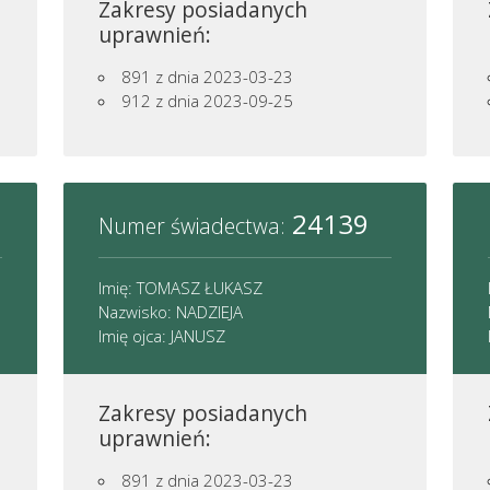
Zakresy posiadanych
uprawnień:
891
z dnia 2023-03-23
912
z dnia 2023-09-25
24139
Numer świadectwa:
Imię: TOMASZ ŁUKASZ
Nazwisko: NADZIEJA
Imię ojca: JANUSZ
Zakresy posiadanych
uprawnień:
891
z dnia 2023-03-23