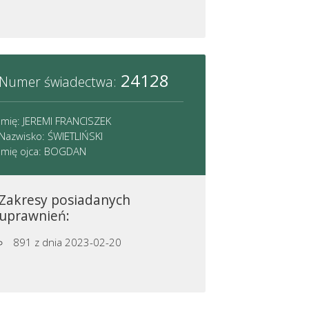
24128
Numer świadectwa:
Imię: JEREMI FRANCISZEK
Nazwisko: ŚWIETLIŃSKI
Imię ojca: BOGDAN
Zakresy posiadanych
uprawnień:
891
z dnia 2023-02-20