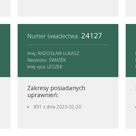
24127
Numer świadectwa:
Imię: RADOSŁAW ŁUKASZ
Nazwisko: ŚWIĄTEK
Imię ojca: LESZEK
Zakresy posiadanych
uprawnień:
891
z dnia 2023-02-20