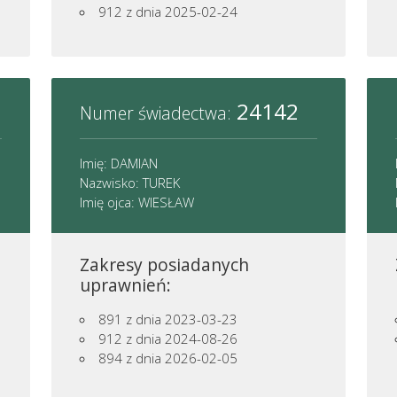
912
z dnia 2025-02-24
24142
Numer świadectwa:
Imię: DAMIAN
Nazwisko: TUREK
Imię ojca: WIESŁAW
Zakresy posiadanych
uprawnień:
891
z dnia 2023-03-23
912
z dnia 2024-08-26
894
z dnia 2026-02-05