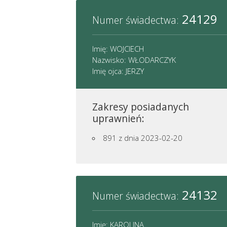
24129
Numer świadectwa:
Imię: WOJCIECH
Nazwisko: WŁODARCZYK
Imię ojca: JERZY
Zakresy posiadanych
uprawnień:
891
z dnia 2023-02-20
24132
Numer świadectwa:
Imię: KAROLINA