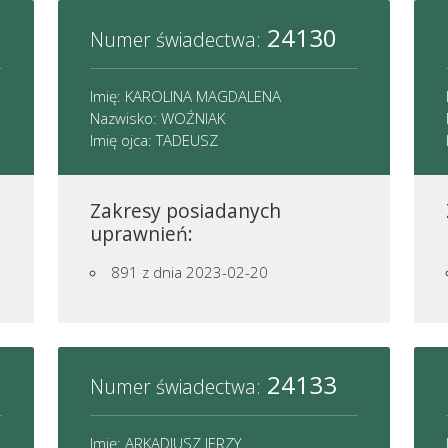
24130
Numer świadectwa:
Imię: KAROLINA MAGDALENA
Nazwisko: WOŹNIAK
Imię ojca: TADEUSZ
Zakresy posiadanych
uprawnień:
891
z dnia 2023-02-20
24133
Numer świadectwa:
Imię: ARKADIUSZ JERZY