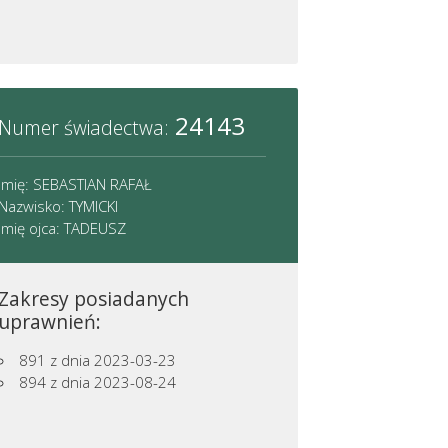
24143
Numer świadectwa:
Imię: SEBASTIAN RAFAŁ
Nazwisko: TYMICKI
Imię ojca: TADEUSZ
Zakresy posiadanych
uprawnień:
891
z dnia 2023-03-23
894
z dnia 2023-08-24