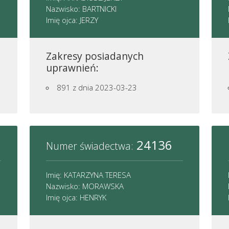
Nazwisko: BARTNICKI
Imię ojca: JERZY
Zakresy posiadanych
uprawnień:
891
z dnia 2023-03-23
24136
Numer świadectwa:
Imię: KATARZYNA TERESA
Nazwisko: MORAWSKA
Imię ojca: HENRYK