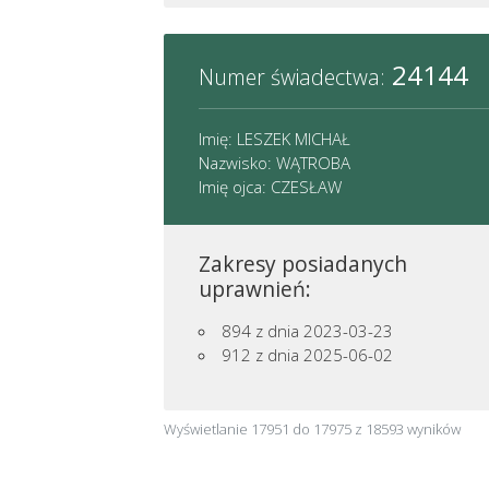
24144
Numer świadectwa:
Imię: LESZEK MICHAŁ
Nazwisko: WĄTROBA
Imię ojca: CZESŁAW
Zakresy posiadanych
uprawnień:
894
z dnia 2023-03-23
912
z dnia 2025-06-02
Wyświetlanie
17951
do
17975
z
18593
wyników