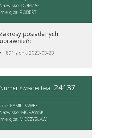
Nazwisko: DOMŻAŁ
Imię ojca: ROBERT
Zakresy posiadanych
uprawnień:
891
z dnia 2023-03-23
24137
Numer świadectwa:
Imię: KAMIL PAWEŁ
Nazwisko: MORAWSKI
Imię ojca: MIECZYSŁAW