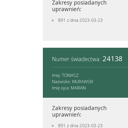
Zakresy posiadanych
uprawnień:
891
z dnia 2023-03-23
24138
Numer świadectwa:
Imię: TOMASZ
Nazwisko: MURAWSKI
Imię ojca: MARIAN
Zakresy posiadanych
uprawnień:
891
z dnia 2023-03-23