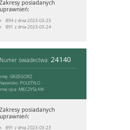
Zakresy posiadanych
uprawnień:
894
z dnia 2023-03-23
891
z dnia 2023-03-24
24140
Numer świadectwa:
Imię: GRZEGORZ
Nazwisko: POLETYŁO
Imię ojca: MIECZYSŁAW
Zakresy posiadanych
uprawnień:
891
z dnia 2023-03-23