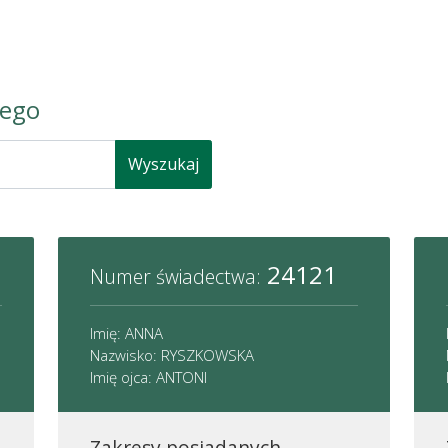
nego
Wyszukaj
24121
Numer świadectwa:
Imię: ANNA
Nazwisko: RYSZKOWSKA
Imię ojca: ANTONI
Zakresy posiadanych