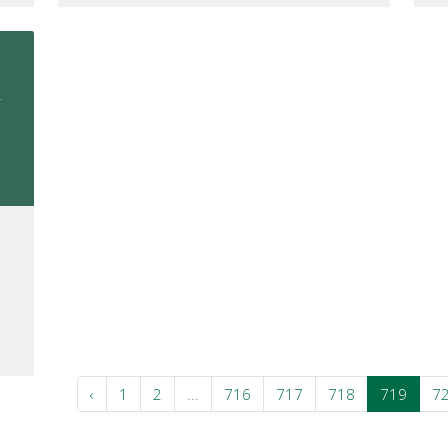
‹
1
2
...
716
717
718
719
7