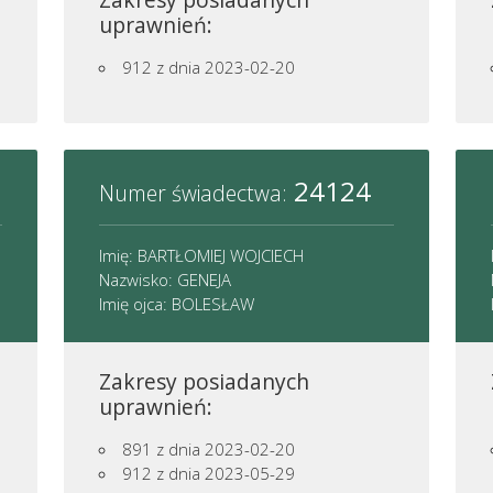
uprawnień:
912
z dnia 2023-02-20
24124
Numer świadectwa:
Imię: BARTŁOMIEJ WOJCIECH
Nazwisko: GENEJA
Imię ojca: BOLESŁAW
Zakresy posiadanych
uprawnień:
891
z dnia 2023-02-20
912
z dnia 2023-05-29