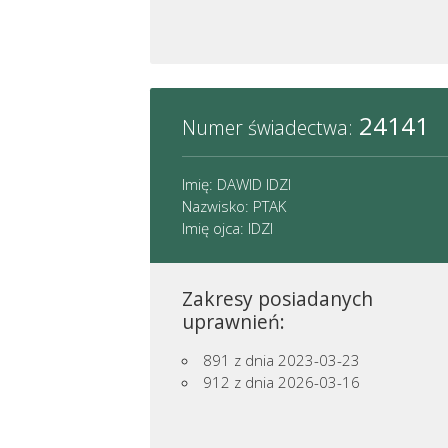
24141
Numer świadectwa:
Imię: DAWID IDZI
Nazwisko: PTAK
Imię ojca: IDZI
Zakresy posiadanych
uprawnień:
891
z dnia 2023-03-23
912
z dnia 2026-03-16