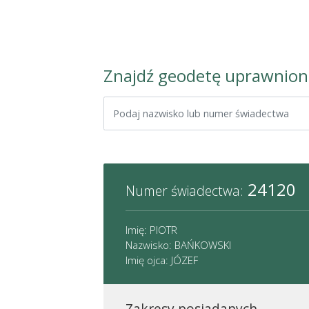
Znajdź geodetę uprawnio
24120
Numer świadectwa:
Imię: PIOTR
Nazwisko: BAŃKOWSKI
Imię ojca: JÓZEF
Zakresy posiadanych