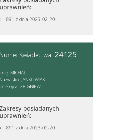
uprawnień:
891
z dnia 2023-02-20
24125
Numer świadectwa:
Imię: MICHAŁ
Nazwisko: JANKOWIAK
Imię ojca: ZBIGNIEW
Zakresy posiadanych
uprawnień:
891
z dnia 2023-02-20