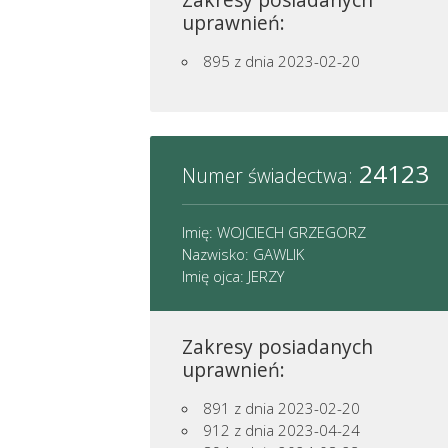
uprawnień:
895
z dnia 2023-02-20
24123
Numer świadectwa:
Imię: WOJCIECH GRZEGORZ
Nazwisko: GAWLIK
Imię ojca: JERZY
Zakresy posiadanych
uprawnień:
891
z dnia 2023-02-20
912
z dnia 2023-04-24