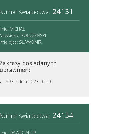
24131
Numer świadectwa:
Imię: MICHAŁ
Nazwisko: POŁCZYŃSKI
Imię ojca: SŁAWOMIR
Zakresy posiadanych
uprawnień:
893
z dnia 2023-02-20
24134
Numer świadectwa:
Imię: DAWID JAKUB