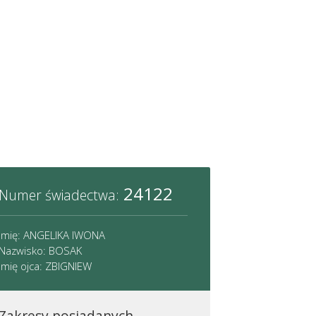
24122
Numer świadectwa:
Imię: ANGELIKA IWONA
Nazwisko: BOSAK
Imię ojca: ZBIGNIEW
Zakresy posiadanych