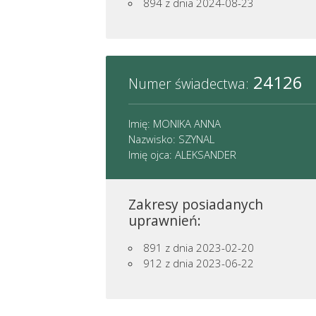
894
z dnia 2024-08-23
24126
Numer świadectwa:
Imię: MONIKA ANNA
Nazwisko: SZYNAL
Imię ojca: ALEKSANDER
Zakresy posiadanych
uprawnień:
891
z dnia 2023-02-20
912
z dnia 2023-06-22